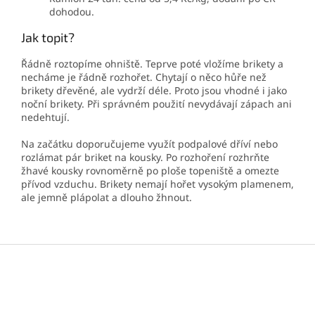
dohodou.
Jak topit?
Řádně roztopíme ohniště. Teprve poté vložíme brikety a
necháme je řádně rozhořet. Chytají o něco hůře než
brikety dřevěné, ale vydrží déle. Proto jsou vhodné i jako
noční brikety. Při správném použití nevydávají zápach ani
nedehtují.
Na začátku doporučujeme využít podpalové dříví nebo
rozlámat pár briket na kousky. Po rozhoření rozhrňte
žhavé kousky rovnoměrně po ploše topeniště a omezte
přívod vzduchu. Brikety nemají hořet vysokým plamenem,
ale jemně plápolat a dlouho žhnout.
Z
á
p
a
t