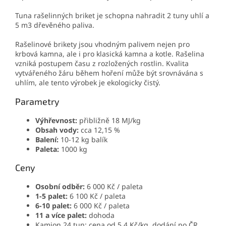
Tuna rašelinných briket je schopna nahradit 2 tuny uhlí a
5 m3 dřevěného paliva.
Rašelinové brikety jsou vhodným palivem nejen pro
krbová kamna, ale i pro klasická kamna a kotle. Rašelina
vzniká postupem času z rozložených rostlin. Kvalita
vytvářeného žáru během hoření může být srovnávána s
uhlím, ale tento výrobek je ekologicky čistý.
Parametry
Výhřevnost:
přibližně 18 MJ/kg
Obsah vody:
cca 12,15 %
Balení:
10-12 kg balík
Paleta:
1000 kg
Ceny
Osobní odběr:
6 000 Kč / paleta
1-5 palet:
6 100 Kč / paleta
6-10 palet:
6 000 Kč / paleta
11 a více palet:
dohoda
Kamion 24 tun: cena od 5,4 Kč/kg, dodání po ČR