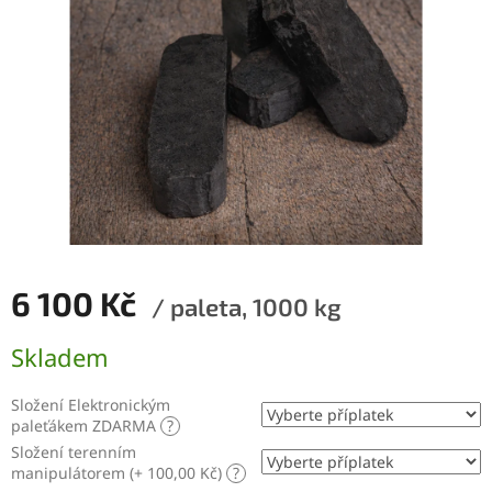
6 100 Kč
/ paleta, 1000 kg
Měrná
Skladem
cena:
Složení Elektronickým
paleťákem ZDARMA
?
Složení terenním
manipulátorem (+ 100,00 Kč)
?