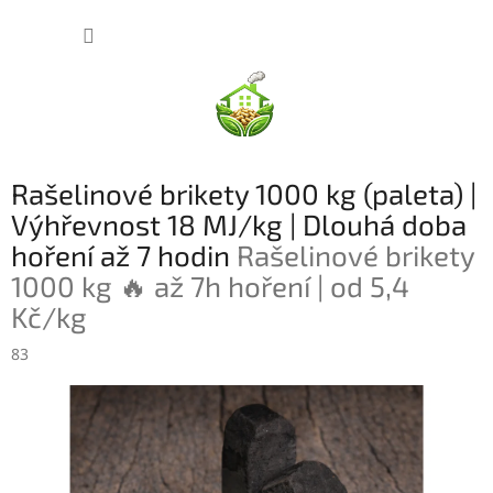
Přejít
NÁKUP
na
obsah
KOŠÍK
Rašelinové brikety 1000 kg (paleta) |
Výhřevnost 18 MJ/kg | Dlouhá doba
hoření až 7 hodin
Rašelinové brikety
1000 kg 🔥 až 7h hoření | od 5,4
Kč/kg
83