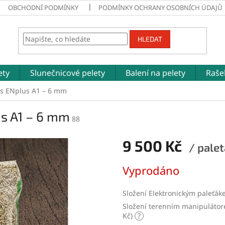
OBCHODNÍ PODMÍNKY
PODMÍNKY OCHRANY OSOBNÍCH ÚDAJŮ
HLEDAT
ety
Slunečnicové pelety
Balení na pelety
Raše
s ENplus A1 – 6 mm
s A1 – 6 mm
88
9 500 Kč
/ palet
Měrná
Vyprodáno
cena:
Složení Elektronickým paleť
Složení terenním manipulátor
Kč)
?