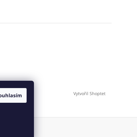
Vytvořil Shoptet
ies
ouhlasím