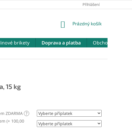
NÁŠ WEB
ODSTOUPENÍ OD SMLOUVY
Přihlášení
NÁKUPNÍ
Prázdný košík
KOŠÍK
linové brikety
Doprava a platba
Obchodní podmí
a, 15 kg
ákem ZDARMA
?
em (+ 100,00