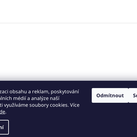
zaci obsahu a reklam, poskytování
y za skvělé ceny
. Všechna práva vyhrazena.
Upravit nastavení cook
Odmítnout
S
álních médií a analýze naší
i využíváme soubory cookies. Více
de
.
ní
© 2026
PeletyEU
| Kvalitní pelety a brikety za skvělé ceny.