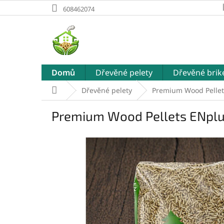
Přejít
608462074
na
obsah
Domů
Dřevěné pelety
Dřevěné brik
Domů
Dřevěné pelety
Premium Wood Pellet
Premium Wood Pellets ENplu