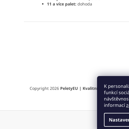
11 a více palet:
dohoda
Z
á
p
a
t
í
K personali
Copyright 2026
PeletyEU | Kvalitní pelety a briket
funkcí soci
návštěvnost
informací
z
Nastave