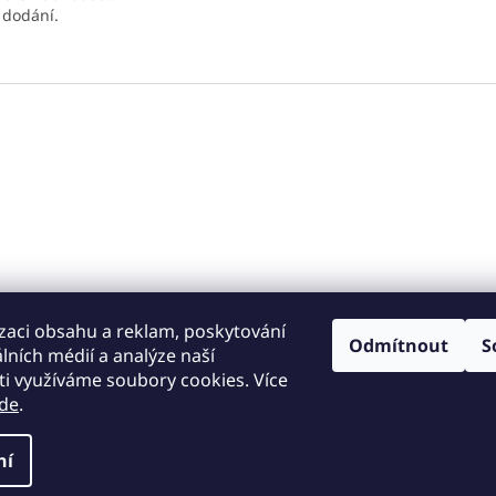
 dodání.
zaci obsahu a reklam, poskytování
y za skvělé ceny
. Všechna práva vyhrazena.
Upravit nastavení cook
Odmítnout
S
álních médií a analýze naší
i využíváme soubory cookies. Více
de
.
ní
© 2026
PeletyEU
| Kvalitní pelety a brikety za skvělé ceny.