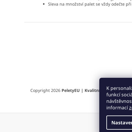
Sleva na množství palet se vždy odečte při
Z
á
p
a
t
í
K personali
Copyright 2026
PeletyEU | Kvalitní pelety a briket
funkcí soci
návštěvnost
informací
z
Nastave