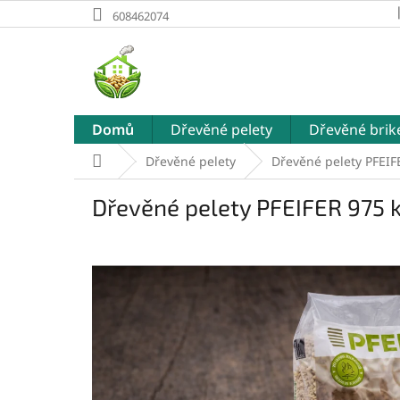
Přejít
608462074
na
obsah
Domů
Dřevěné pelety
Dřevěné brik
Domů
Dřevěné pelety
Dřevěné pelety PFEIF
Dřevěné pelety PFEIFER 975 k