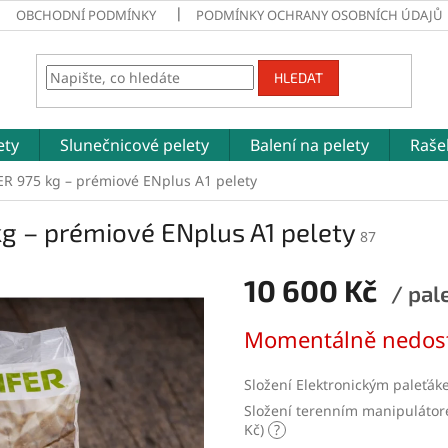
OBCHODNÍ PODMÍNKY
PODMÍNKY OCHRANY OSOBNÍCH ÚDAJŮ
HLEDAT
ety
Slunečnicové pelety
Balení na pelety
Raše
ER 975 kg – prémiové ENplus A1 pelety
g – prémiové ENplus A1 pelety
87
10 600 Kč
/ pal
Měrná
Momentálně nedos
cena:
Složení Elektronickým paleť
Složení terenním manipulátor
Kč)
?