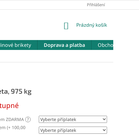
NÁŠ WEB
ODSTOUPENÍ OD SMLOUVY
Přihlášení
NÁKUPNÍ
Prázdný košík
KOŠÍK
linové brikety
Doprava a platba
Obchodní podmí
eta, 975 kg
tupné
ákem ZDARMA
?
em (+ 100,00