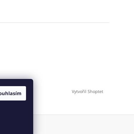
Vytvořil Shoptet
ies
ouhlasím